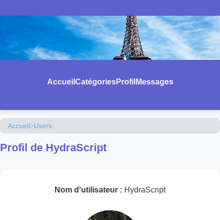
Accueil
Catégories
Profil
Messages
Accueil
>
Users
Profil de HydraScript
Nom d'utilisateur :
HydraScript