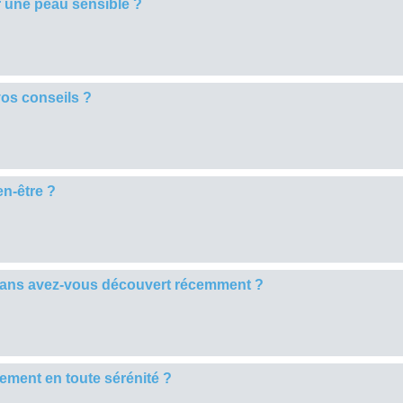
 une peau sensible ?
os conseils ?
en-être ?
mans avez-vous découvert récemment ?
sement en toute sérénité ?