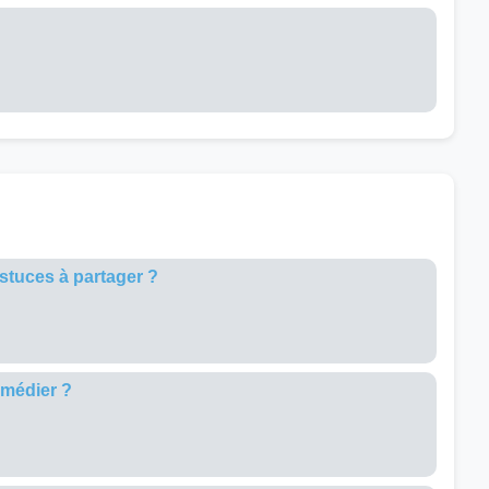
stuces à partager ?
emédier ?