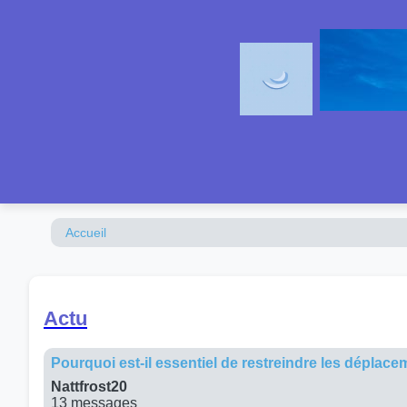
Accueil
Actu
Pourquoi est-il essentiel de restreindre les déplac
Nattfrost20
13 messages