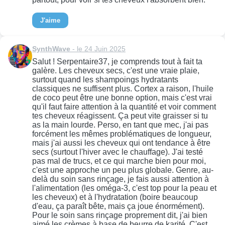
J'aime
SynthWave
- le 24 Juin 2025
Salut ! Serpentaire37, je comprends tout à fait ta
galère. Les cheveux secs, c'est une vraie plaie,
surtout quand les shampoings hydratants
classiques ne suffisent plus. Cortex a raison, l'huile
de coco peut être une bonne option, mais c'est vrai
qu'il faut faire attention à la quantité et voir comment
tes cheveux réagissent. Ça peut vite graisser si tu
as la main lourde. Perso, en tant que mec, j'ai pas
forcément les mêmes problématiques de longueur,
mais j'ai aussi les cheveux qui ont tendance à être
secs (surtout l'hiver avec le chauffage). J'ai testé
pas mal de trucs, et ce qui marche bien pour moi,
c'est une approche un peu plus globale. Genre, au-
delà du soin sans rinçage, je fais aussi attention à
l'alimentation (les oméga-3, c'est top pour la peau et
les cheveux) et à l'hydratation (boire beaucoup
d'eau, ça paraît bête, mais ça joue énormément).
Pour le soin sans rinçage proprement dit, j'ai bien
aimé les crèmes à base de beurre de karité. C'est