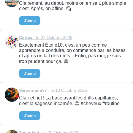
Clairement, au début, moins on en sait, plus simple
c'est. Après, on affine. 🤔
J'aime
Cortex
- le 07 Octobre 2025
Exactement Étoile10, c'est un peu comme
apprendre à conduire, on commence par les bases
et après on fait des drifts... Enfin, pas moi, je suis
trop prudent pour ça. 😅
J'aime
Serpentaire37
- le 13 Octobre 2025
Clair et net ! La base avant les drifts capillaires,
c'est la sagesse incarnée. 😉 #cheveux #routine
J'aime
SavoirVert
- le 28 Octobre 2025