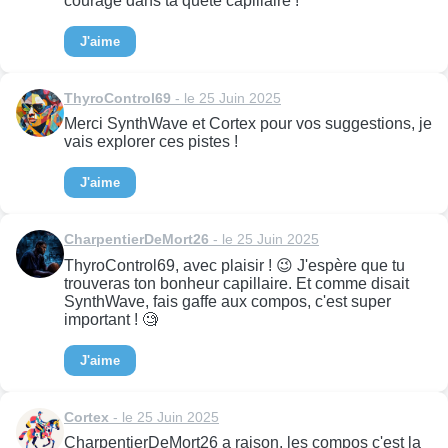
courage dans ta quête capillaire !
J'aime
ThyroControl69
- le 25 Juin 2025
Merci SynthWave et Cortex pour vos suggestions, je
vais explorer ces pistes !
J'aime
CharpentierDeMort26
- le 25 Juin 2025
ThyroControl69, avec plaisir ! 😉 J'espère que tu
trouveras ton bonheur capillaire. Et comme disait
SynthWave, fais gaffe aux compos, c'est super
important ! 🧐
J'aime
Cortex
- le 25 Juin 2025
CharpentierDeMort26 a raison, les compos c'est la