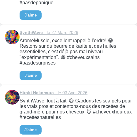
#pasdepanique
J'aime
SynthWave
- le 27 Mars 2026
AromeMuscle, excellent rappel à l'ordre! 😂
Restons sur du beurre de karité et des huiles
essentielles, c'est déjà pas mal niveau
"expérimentation". 😅 #cheveuxsains
#pasdesurprises
J'aime
Hiroki Nakamura
- le 03 Avril 2026
SynthWave, tout à fait! 😅 Gardons les scalpels pour
les vrais pros et contentons-nous des recettes de
grand-mère pour nos cheveux. 💆 #cheveuxheureux
#recettesnaturelles
J'aime