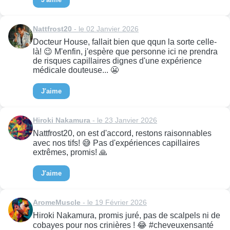
Nattfrost20
- le 02 Janvier 2026
Docteur House, fallait bien que qqun la sorte celle-
là! 😉 M'enfin, j'espère que personne ici ne prendra
de risques capillaires dignes d'une expérience
médicale douteuse... 😬
J'aime
Hiroki Nakamura
- le 23 Janvier 2026
Nattfrost20, on est d'accord, restons raisonnables
avec nos tifs! 😅 Pas d'expériences capillaires
extrêmes, promis! 🙏
J'aime
AromeMuscle
- le 19 Février 2026
Hiroki Nakamura, promis juré, pas de scalpels ni de
cobayes pour nos crinières ! 😂 #cheveuxensanté