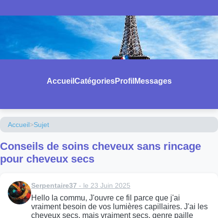
Accueil
Catégories
Profil
Messages
Accueil
>
Sujet
Conseils de soins cheveux sans rincage
pour cheveux secs
Serpentaire37
- le 23 Juin 2025
Hello la commu, J'ouvre ce fil parce que j'ai
vraiment besoin de vos lumières capillaires. J'ai les
cheveux secs, mais vraiment secs, genre paille