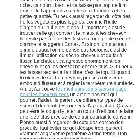
riche, ça nourrit bien, et ça laisse pas trop de film
gras si tu l'appliques sur cheveux humides et en
petite quantité. Tu peux aussi regarder du côté des
huiles végétales plus légères, comme l'huile
d'argan ou l'huile de jojoba. L'important, c'est de
trouver celle qui convient le mieux à tes cheveux.
N'hésite pas à faire des tests sur une petite mèche,
comme le suggérait Cortex. Et sinon, un truc tout
simple auquel on ne pense pas toujours, c'est de
limiter l'utilisation du sèche-cheveux et du fer à
lisser. La chaleur, ça agresse énormément les
cheveux et ça les dessèche encore plus. Si tu peux
les laisser sécher à l'air libre, c'est le top. Et quand
tu utilises le sèche-cheveux, pense à utiliser un
embout diffuseur et à régler la température sur tiède.
Ah, et j'ai trouvé
les meilleurs soins sans rincage
pour les cheveux secs
un article pas mal qui
pourrait t'aider. Ils parlent de différents types de
soins et donnent des conseils d'application. Ça vaut
peut-être le coup d'y jeter un coup d'œil pour te faire
une idée plus précise de ce qui pourrait te convenir.
Pense aussi à regarder du coté des compo des
produits, faut éviter ce qui décape trop, ça peut
vraiment aggraver le problème à long terme. Bon