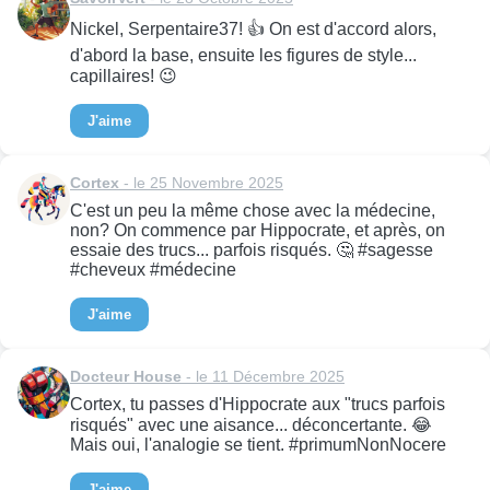
Nickel, Serpentaire37! 👍 On est d'accord alors,
d'abord la base, ensuite les figures de style...
capillaires! 😉
J'aime
Cortex
- le 25 Novembre 2025
C'est un peu la même chose avec la médecine,
non? On commence par Hippocrate, et après, on
essaie des trucs... parfois risqués. 🤔 #sagesse
#cheveux #médecine
J'aime
Docteur House
- le 11 Décembre 2025
Cortex, tu passes d'Hippocrate aux "trucs parfois
risqués" avec une aisance... déconcertante. 😂
Mais oui, l'analogie se tient. #primumNonNocere
J'aime