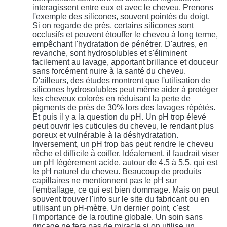
interagissent entre eux et avec le cheveu. Prenons
l'exemple des silicones, souvent pointés du doigt.
Si on regarde de près, certains silicones sont
occlusifs et peuvent étouffer le cheveu à long terme,
empêchant l'hydratation de pénétrer. D'autres, en
revanche, sont hydrosolubles et s'éliminent
facilement au lavage, apportant brillance et douceur
sans forcément nuire à la santé du cheveu.
D'ailleurs, des études montrent que l'utilisation de
silicones hydrosolubles peut même aider à protéger
les cheveux colorés en réduisant la perte de
pigments de près de 30% lors des lavages répétés.
Et puis il y a la question du pH. Un pH trop élevé
peut ouvrir les cuticules du cheveu, le rendant plus
poreux et vulnérable à la déshydratation.
Inversement, un pH trop bas peut rendre le cheveu
rêche et difficile à coiffer. Idéalement, il faudrait viser
un pH légèrement acide, autour de 4.5 à 5.5, qui est
le pH naturel du cheveu. Beaucoup de produits
capillaires ne mentionnent pas le pH sur
l'emballage, ce qui est bien dommage. Mais on peut
souvent trouver l'info sur le site du fabricant ou en
utilisant un pH-mètre. Un dernier point, c'est
l'importance de la routine globale. Un soin sans
rinçage ne fera pas de miracle si on utilise un