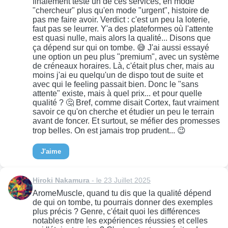
finalement testé un de ces services, en mode
"chercheur" plus qu'en mode "urgent", histoire de
pas me faire avoir. Verdict : c'est un peu la loterie,
faut pas se leurrer. Y'a des plateformes où l'attente
est quasi nulle, mais alors la qualité... Disons que
ça dépend sur qui on tombe. 😅 J'ai aussi essayé
une option un peu plus "premium", avec un système
de créneaux horaires. Là, c'était plus cher, mais au
moins j'ai eu quelqu'un de dispo tout de suite et
avec qui le feeling passait bien. Donc le "sans
attente" existe, mais à quel prix... et pour quelle
qualité ? 🤔 Bref, comme disait Cortex, faut vraiment
savoir ce qu'on cherche et étudier un peu le terrain
avant de foncer. Et surtout, se méfier des promesses
trop belles. On est jamais trop prudent... 😉
J'aime
Hiroki Nakamura
- le 23 Juillet 2025
AromeMuscle, quand tu dis que la qualité dépend
de qui on tombe, tu pourrais donner des exemples
plus précis ? Genre, c'était quoi les différences
notables entre les expériences réussies et celles