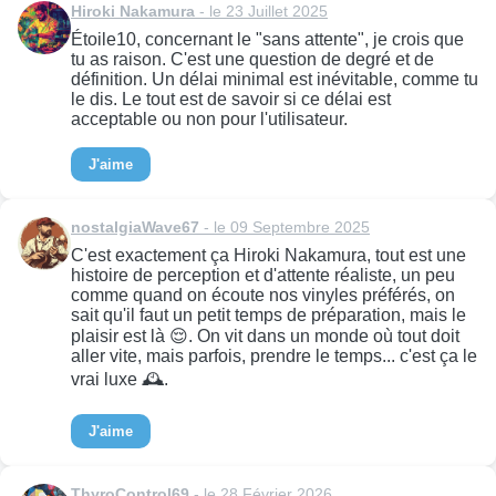
Hiroki Nakamura
- le 23 Juillet 2025
Étoile10, concernant le "sans attente", je crois que
tu as raison. C'est une question de degré et de
définition. Un délai minimal est inévitable, comme tu
le dis. Le tout est de savoir si ce délai est
acceptable ou non pour l'utilisateur.
J'aime
nostalgiaWave67
- le 09 Septembre 2025
C'est exactement ça Hiroki Nakamura, tout est une
histoire de perception et d'attente réaliste, un peu
comme quand on écoute nos vinyles préférés, on
sait qu'il faut un petit temps de préparation, mais le
plaisir est là 😌. On vit dans un monde où tout doit
aller vite, mais parfois, prendre le temps... c'est ça le
vrai luxe 🕰️.
J'aime
ThyroControl69
- le 28 Février 2026