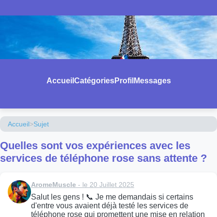
Accueil
Catégories
Profil
Messages
Accueil
>
Sujet
Quelles sont vos expériences avec les
services de téléphone rose sans attente ?
AromeMuscle
- le 20 Juillet 2025
Salut les gens ! 📞 Je me demandais si certains
d'entre vous avaient déjà testé les services de
téléphone rose qui promettent une mise en relation