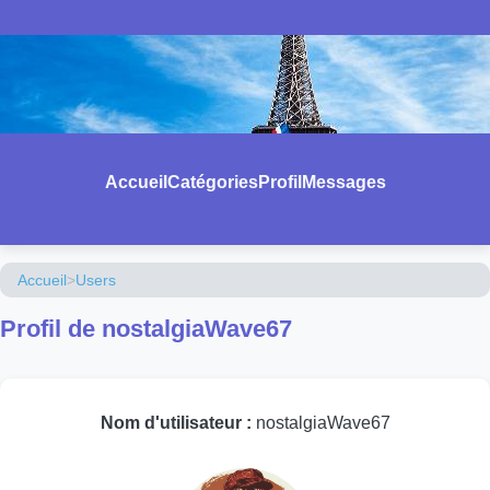
Accueil
Catégories
Profil
Messages
Accueil
>
Users
Profil de nostalgiaWave67
Nom d'utilisateur :
nostalgiaWave67