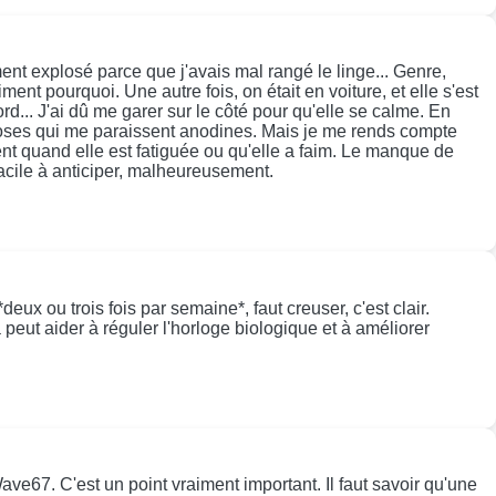
nt explosé parce que j'avais mal rangé le linge... Genre,
ent pourquoi. Une autre fois, on était en voiture, et elle s'est
bord... J'ai dû me garer sur le côté pour qu'elle se calme. En
 choses qui me paraissent anodines. Mais je me rends compte
vent quand elle est fatiguée ou qu'elle a faim. Le manque de
acile à anticiper, malheureusement.
eux ou trois fois par semaine*, faut creuser, c'est clair.
peut aider à réguler l'horloge biologique et à améliorer
ve67. C'est un point vraiment important. Il faut savoir qu'une