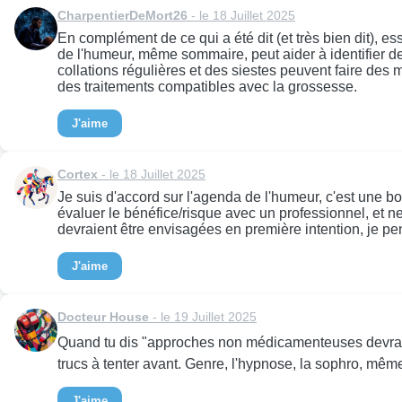
CharpentierDeMort26
- le 18 Juillet 2025
En complément de ce qui a été dit (et très bien dit), e
de l'humeur, même sommaire, peut aider à identifier d
collations régulières et des siestes peuvent faire des m
des traitements compatibles avec la grossesse.
J'aime
Cortex
- le 18 Juillet 2025
Je suis d'accord sur l'agenda de l'humeur, c'est une b
évaluer le bénéfice/risque avec un professionnel, et
devraient être envisagées en première intention, je pe
J'aime
Docteur House
- le 19 Juillet 2025
Quand tu dis "approches non médicamenteuses devraient 
trucs à tenter avant. Genre, l'hypnose, la sophro, mêm
J'aime