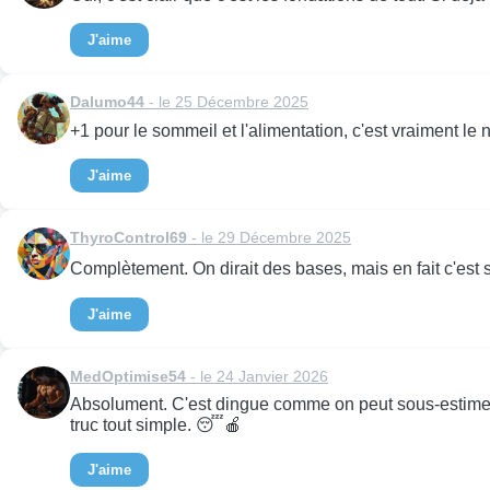
J'aime
Dalumo44
- le 25 Décembre 2025
+1 pour le sommeil et l'alimentation, c'est vraiment le n
J'aime
ThyroControl69
- le 29 Décembre 2025
Complètement. On dirait des bases, mais en fait c'est sou
J'aime
MedOptimise54
- le 24 Janvier 2026
Absolument. C'est dingue comme on peut sous-estimer 
truc tout simple. 😴🍎
J'aime