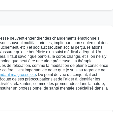
grossesse peuvent engendrer des changements émotionnels
s sont souvent multifactorielles, impliquant non seulement des
uchement, etc.) et sociaux (soutien social perçu, relations
s'assurer qu'elle bénéficie d'un suivi médical adéquat. Un
. Il faut savoir que parfois, le corps change, et si on ne s'y
hologique peut être une aide précieuse. La thérapie
ques de relaxation, comme la méditation de pleine conscience
colère. Il est important de noter que je suis au regret de ne
endant ma grossesse
. Du point de vue du conjoint, il est
coute de ses préoccupations et de l'aider à identifier les
s activités relaxantes, comme des promenades dans la nature,
onsulter un professionnel de santé mentale spécialisé dans la