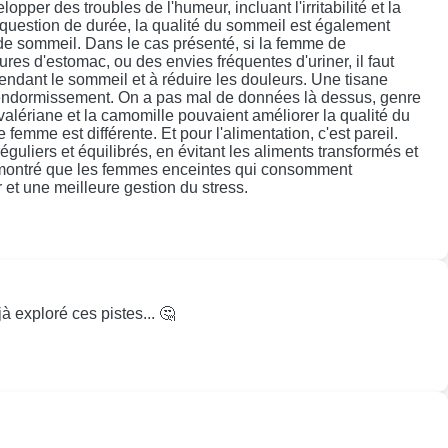
er des troubles de l'humeur, incluant l'irritabilité et la
 question de durée, la qualité du sommeil est également
 de sommeil. Dans le cas présenté, si la femme de
res d'estomac, ou des envies fréquentes d'uriner, il faut
endant le sommeil et à réduire les douleurs. Une tisane
 l'endormissement. On a pas mal de données là dessus, genre
valériane et la camomille pouvaient améliorer la qualité du
mme est différente. Et pour l'alimentation, c'est pareil.
éguliers et équilibrés, en évitant les aliments transformés et
urs montré que les femmes enceintes qui consomment
 et une meilleure gestion du stress.
à exploré ces pistes... 🤔