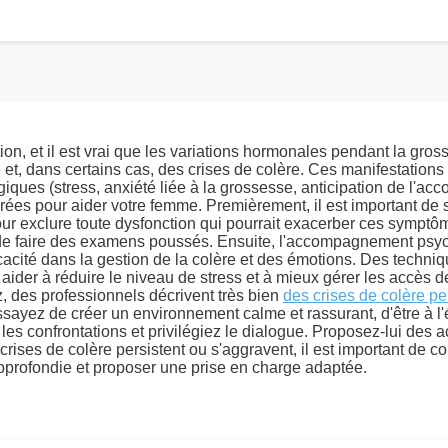
tion, et il est vrai que les variations hormonales pendant la 
ue et, dans certains cas, des crises de colère. Ces manifestation
ues (stress, anxiété liée à la grossesse, anticipation de l'acco
orées pour aider votre femme. Premièrement, il est important de 
our exclure toute dysfonction qui pourrait exacerber ces symptômes
t de faire des examens poussés. Ensuite, l'accompagnement psyc
acité dans la gestion de la colère et des émotions. Des techni
der à réduire le niveau de stress et à mieux gérer les accès de 
z, des professionnels décrivent très bien
des crises de colère p
sayez de créer un environnement calme et rassurant, d'être à l'é
z les confrontations et privilégiez le dialogue. Proposez-lui de
ises de colère persistent ou s'aggravent, il est important de c
 approfondie et proposer une prise en charge adaptée.