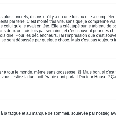
lus concrets, disons qu'il y a eu une fois où elle a complèteme
nts par terre. C'est monté très vite, sans que je comprenne vraim
de celui qu'elle avait en tête. Elle a crié, tapé sur le tableau de 
isons deux ou trois fois par semaine, et c'est souvent pour des
dois dire. Pour les déclencheurs, j'ai l'impression que c'est sou
se sent dépassée par quelque chose. Mais c'est pas toujours f
ver à tout le monde, même sans grossesse. 😅 Mais bon, si c'est *d
 vous testiez la luminothérapie dont parlait Docteur House ? Ça 
s à la fatigue et au manque de sommeil, soulevée par nostalgiaWa