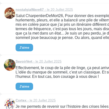
nostalgiaWave67
- le 20 Juillet 2025
Salut CharpentierDeMort26, Pour donner des exemples p
hurlements, pleurs, et elle a balancé une pile de vêteme
mis en colère parce que j'ai pris un itinéraire différent 
termes de fréquence, c'est pas tous les jours, mais d
que ça la met dans un état... Je suis un peu perdu, je 
sommeil joue beaucoup je pense. Ou alors, quand elle 
J'aime
SavoirVert
- le 20 Juillet 2025
Effectivement, le coup de la pile de linge, ça peut arri
L'idée du manque de sommeil, c'est un classique. Et si
l'humeur. En tout cas, bon courage à vous deux !
J'aime
Cortex
- le 20 Juillet 2025
Je me permets de revenir sur l'histoire des crises liée