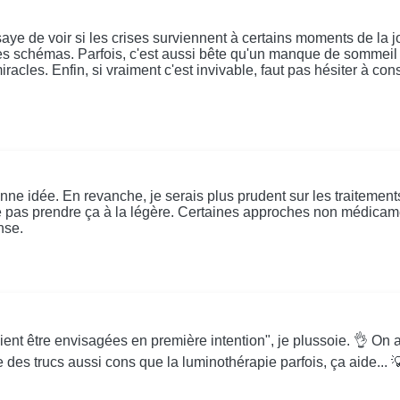
ssaye de voir si les crises surviennent à certains moments de la
es schémas. Parfois, c'est aussi bête qu'un manque de sommeil o
iracles. Enfin, si vraiment c'est invivable, faut pas hésiter à con
onne idée. En revanche, je serais plus prudent sur les traiteme
 ne pas prendre ça à la légère. Certaines approches non médica
nse.
être envisagées en première intention", je plussoie. 👌 On a tro
e des trucs aussi cons que la luminothérapie parfois, ça aide...