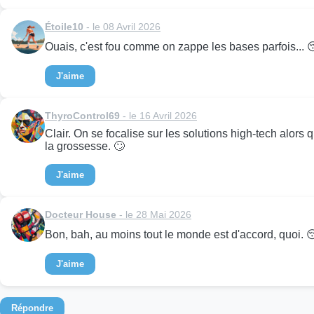
Étoile10
- le 08 Avril 2026
Ouais, c'est fou comme on zappe les bases parfois... 
J'aime
ThyroControl69
- le 16 Avril 2026
Clair. On se focalise sur les solutions high-tech alors q
la grossesse. 🙄
J'aime
Docteur House
- le 28 Mai 2026
Bon, bah, au moins tout le monde est d'accord, quoi. 😴 
J'aime
Répondre