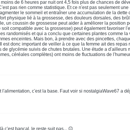
ns de 6 heures par nuit ont 4,5 fois plus de chances de développ
C'est pas rien comme statistique. Et ce n'est pas seulement une
fragmenter le sommeil et entraîner une accumulation de la dette
rt physique lié à la grossesse, des douleurs dorsales, des brûlu
e, un coussin de grossesse peut aider à améliorer la position p
lle soit compatible avec la grossesse) peut également favoriser
ques randomisés et qui a conclu que certaines plantes comme la 
es enceintes. Mais bon, à prendre avec des pincettes, chaque fe
 Il est donc important de veiller à ce que la femme ait des repas r
ics de glycémie suivis de chutes brutales. Une étude a d'aille
gumes, céréales complètes) ont moins de fluctuations de l'humeur
l'alimentation, c'est la base. Faut voir si nostalgiaWave67 a déj
là c'est bancal, le reste suit pas... 😐