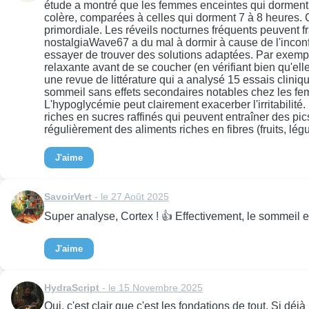
étude a montré que les femmes enceintes qui dorment moi
colère, comparées à celles qui dorment 7 à 8 heures. 
primordiale. Les réveils nocturnes fréquents peuvent 
nostalgiaWave67 a du mal à dormir à cause de l'inconfo
essayer de trouver des solutions adaptées. Par exempl
relaxante avant de se coucher (en vérifiant bien qu'e
une revue de littérature qui a analysé 15 essais clini
sommeil sans effets secondaires notables chez les femm
L'hypoglycémie peut clairement exacerber l'irritabilité.
riches en sucres raffinés qui peuvent entraîner des p
régulièrement des aliments riches en fibres (fruits, lé
J'aime
SavoirVert
- le 27 Août 2025
Super analyse, Cortex ! 👍 Effectivement, le sommeil et 
J'aime
HydraScript
- le 15 Novembre 2025
Oui, c'est clair que c'est les fondations de tout. Si déjà 