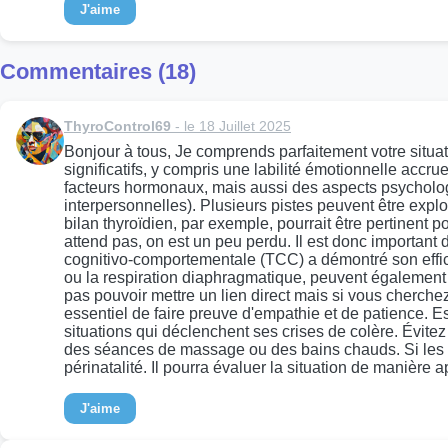
J'aime
Commentaires (18)
ThyroControl69
- le 18 Juillet 2025
Bonjour à tous, Je comprends parfaitement votre situa
significatifs, y compris une labilité émotionnelle accr
facteurs hormonaux, mais aussi des aspects psychologiq
interpersonnelles). Plusieurs pistes peuvent être expl
bilan thyroïdien, par exemple, pourrait être pertinent p
attend pas, on est un peu perdu. Il est donc importan
cognitivo-comportementale (TCC) a démontré son effic
ou la respiration diaphragmatique, peuvent également ai
pas pouvoir mettre un lien direct mais si vous cherche
essentiel de faire preuve d'empathie et de patience. Es
situations qui déclenchent ses crises de colère. Évite
des séances de massage ou des bains chauds. Si les cr
périnatalité. Il pourra évaluer la situation de manière
J'aime