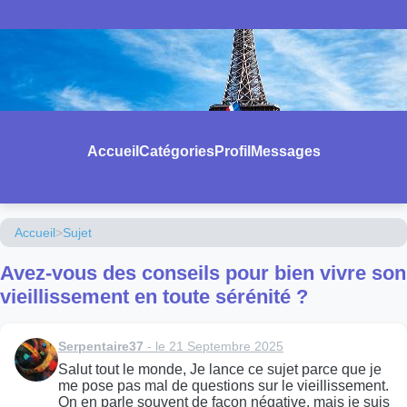
Accueil
Catégories
Profil
Messages
Accueil
>
Sujet
Avez-vous des conseils pour bien vivre son
vieillissement en toute sérénité ?
Serpentaire37
- le 21 Septembre 2025
Salut tout le monde, Je lance ce sujet parce que je
me pose pas mal de questions sur le vieillissement.
On en parle souvent de façon négative, mais je suis