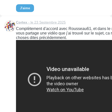
J'aime
Cortex
- le 23 Septembre 2025
Complètement d'accord avec Rousseau61, et dans le 
vous partage une vidéo que j'ai trouvé sur le sujet, c
choses dites précédemment.