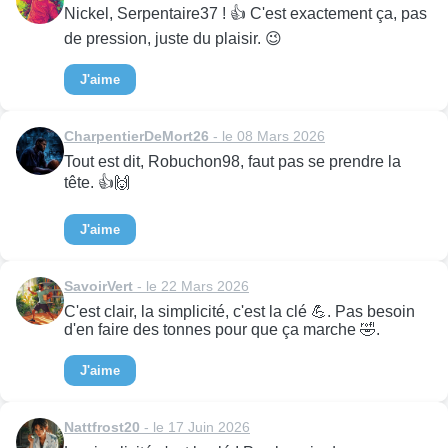
Nickel, Serpentaire37 ! 👍 C'est exactement ça, pas
de pression, juste du plaisir. 😉
J'aime
CharpentierDeMort26
- le 08 Mars 2026
Tout est dit, Robuchon98, faut pas se prendre la
tête. 👍🙌
J'aime
SavoirVert
- le 22 Mars 2026
C'est clair, la simplicité, c'est la clé 💪. Pas besoin
d'en faire des tonnes pour que ça marche 🤣.
J'aime
Nattfrost20
- le 17 Juin 2026