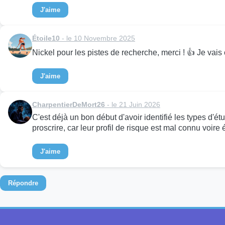
J'aime
Étoile10
- le 10 Novembre 2025
Nickel pour les pistes de recherche, merci ! 👍 Je vais 
J'aime
CharpentierDeMort26
- le 21 Juin 2026
C'est déjà un bon début d'avoir identifié les types d'é
proscrire, car leur profil de risque est mal connu voire 
J'aime
Répondre