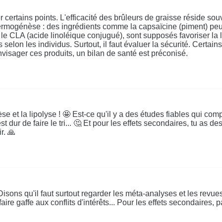
r certains points. L'efficacité des brûleurs de graisse réside s
ermogénèse : des ingrédients comme la capsaïcine (piment) peu
e CLA (acide linoléique conjugué), sont supposés favoriser la li
 selon les individus. Surtout, il faut évaluer la sécurité. Certai
visager ces produits, un bilan de santé est préconisé.
e et la lipolyse ! 🤩 Est-ce qu'il y a des études fiables qui comp
st dur de faire le tri... 🤔 Et pour les effets secondaires, tu as d
r. 🙏
Disons qu'il faut surtout regarder les méta-analyses et les revu
ire gaffe aux conflits d'intérêts... Pour les effets secondaires, 