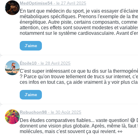
MedOptimise54
- le 27 Avril 2025
En tant que médecin du sport, je vais essayer d'éclaire
métaboliques spécifiques. Prenons l'exemple de la th
énergétique. Autre piste, certains composants, comme l
attention, ces effets sont souvent modestes et variables
notamment sur le système cardiovasculaire. Avant d'en
J'aime
Étoile10
- le 28 Avril 2025
C'est super intéressant ce que tu dis sur la thermogénès
? Parce qu'on trouve tellement de trucs sur internet, c'e
ces infos en tout cas, ça aide vraiment à y voir plus clai
J'aime
Robuchon98
- le 30 Août 2025
Des études comparatives fiables... vaste question! 😅 
donnent une vision plus globale. Après, même là, faut fa
molécules, mais c'est souvent ça qui revient. 👀