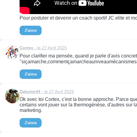
Pour postuler et devenir un coach sportif JC elite et mon
J'aime
Cortex
- le 27 Avril 2025
Pour clarifier ma pensée, quand je parle d'avis concret
"siçamarche,commentçamarcheauniveaumécanismesbiologi
J'aime
Dalumo44
- le 27 Avril 2025
Ok avec toi Cortex, c'est la bonne approche. Parce qu
certains vont jouer sur la thermogénèse, d'autres sur l
marketing.
J'aime