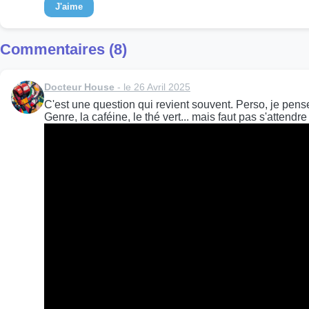
J'aime
Commentaires (8)
Docteur House
- le 26 Avril 2025
C'est une question qui revient souvent. Perso, je pense
Genre, la caféine, le thé vert... mais faut pas s'atten