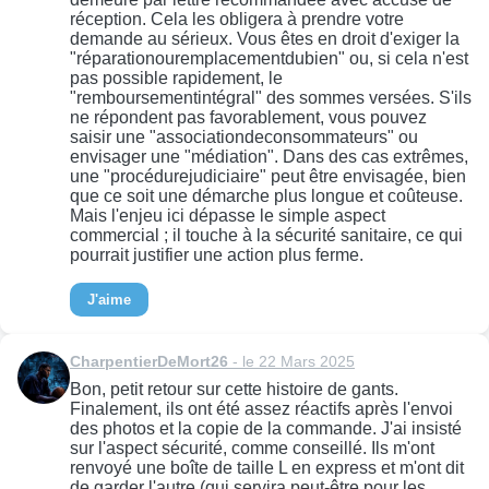
réception. Cela les obligera à prendre votre
demande au sérieux. Vous êtes en droit d'exiger la
"réparationouremplacementdubien" ou, si cela n'est
pas possible rapidement, le
"remboursementintégral" des sommes versées. S'ils
ne répondent pas favorablement, vous pouvez
saisir une "associationdeconsommateurs" ou
envisager une "médiation". Dans des cas extrêmes,
une "procédurejudiciaire" peut être envisagée, bien
que ce soit une démarche plus longue et coûteuse.
Mais l'enjeu ici dépasse le simple aspect
commercial ; il touche à la sécurité sanitaire, ce qui
pourrait justifier une action plus ferme.
J'aime
CharpentierDeMort26
- le 22 Mars 2025
Bon, petit retour sur cette histoire de gants.
Finalement, ils ont été assez réactifs après l'envoi
des photos et la copie de la commande. J'ai insisté
sur l'aspect sécurité, comme conseillé. Ils m'ont
renvoyé une boîte de taille L en express et m'ont dit
de garder l'autre (qui servira peut-être pour les