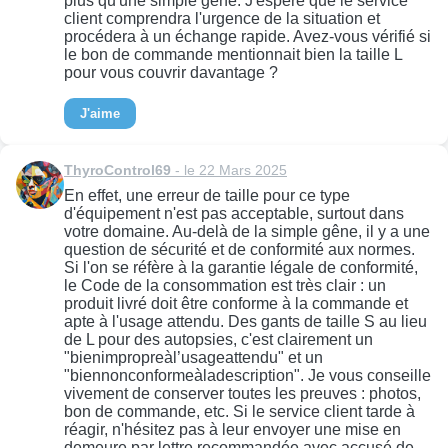
plus qu'une simple gêne. J'espère que le service
client comprendra l'urgence de la situation et
procédera à un échange rapide. Avez-vous vérifié si
le bon de commande mentionnait bien la taille L
pour vous couvrir davantage ?
J'aime
ThyroControl69
- le 22 Mars 2025
En effet, une erreur de taille pour ce type
d'équipement n'est pas acceptable, surtout dans
votre domaine. Au-delà de la simple gêne, il y a une
question de sécurité et de conformité aux normes.
Si l'on se réfère à la garantie légale de conformité,
le Code de la consommation est très clair : un
produit livré doit être conforme à la commande et
apte à l'usage attendu. Des gants de taille S au lieu
de L pour des autopsies, c'est clairement un
"bienimpropreàl’usageattendu" et un
"biennonconformeàladescription". Je vous conseille
vivement de conserver toutes les preuves : photos,
bon de commande, etc. Si le service client tarde à
réagir, n'hésitez pas à leur envoyer une mise en
demeure par lettre recommandée avec accusé de