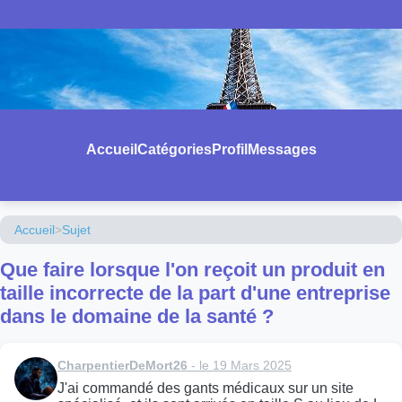
Accueil
Catégories
Profil
Messages
Accueil
>
Sujet
Que faire lorsque l'on reçoit un produit en
taille incorrecte de la part d'une entreprise
dans le domaine de la santé ?
CharpentierDeMort26
- le 19 Mars 2025
J'ai commandé des gants médicaux sur un site