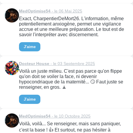
MedOptimise54
- le 06 Mai 2025
Exact, CharpentierDeMort26. L'information, même
potentiellement anxiogène, permet une vigilance
accrue et une meilleure préparation. Le tout est de
savoir l'interpréter avec discernement.
J'aime
Docteur House
- le 03 Septembre 2025
Voilà un juste milieu. C'est pas parce qu'on flippe
qu'on doit se voiler la face, ni devenir
hypocondriaque de la maternité... 🙄 Faut juste se
renseigner, en gros. 🧘
J'aime
MedOptimise54
- le 10 Octobre 2025
Voilà, voilà... Se renseigner, mais sans paniquer,
c'est la base ! 👍 Et surtout, ne pas hésiter à