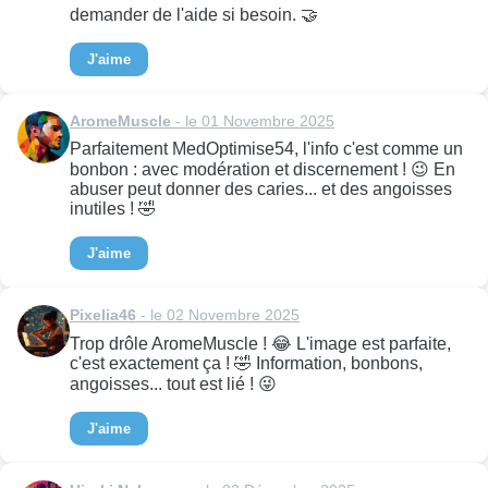
demander de l'aide si besoin. 🤝
J'aime
AromeMuscle
- le 01 Novembre 2025
Parfaitement MedOptimise54, l'info c'est comme un
bonbon : avec modération et discernement ! 😉 En
abuser peut donner des caries... et des angoisses
inutiles ! 🤣
J'aime
Pixelia46
- le 02 Novembre 2025
Trop drôle AromeMuscle ! 😂 L'image est parfaite,
c'est exactement ça ! 🤣 Information, bonbons,
angoisses... tout est lié ! 😜
J'aime