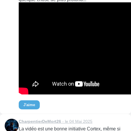
J'aime
CharpentierDeMort26
- le 04 Mai 2025
La vidéo est une bonne initiative Cortex, même si