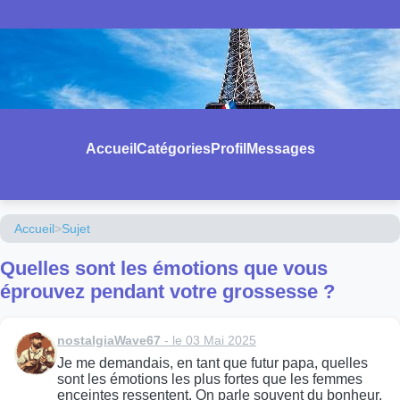
Accueil
Catégories
Profil
Messages
Accueil
>
Sujet
Quelles sont les émotions que vous
éprouvez pendant votre grossesse ?
nostalgiaWave67
- le 03 Mai 2025
Je me demandais, en tant que futur papa, quelles
sont les émotions les plus fortes que les femmes
enceintes ressentent. On parle souvent du bonheur,