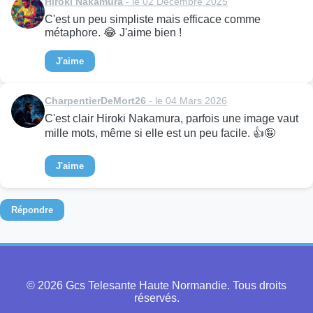
Hiroki Nakamura
- le 02 Décembre 2025
C'est un peu simpliste mais efficace comme
métaphore. 😂 J'aime bien !
J'aime
CharpentierDeMort26
- le 04 Mars 2026
C'est clair Hiroki Nakamura, parfois une image vaut
mille mots, même si elle est un peu facile. 👍🤪
J'aime
Répondre
© 2026 Gcs Telesante Haute Normandie. Tous droits
réservés.