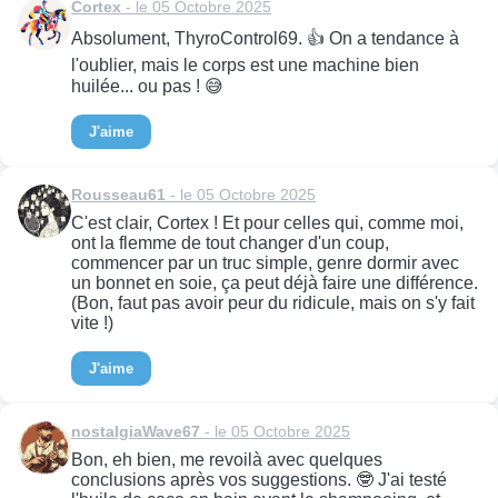
Cortex
- le 05 Octobre 2025
Absolument, ThyroControl69. 👍 On a tendance à
l'oublier, mais le corps est une machine bien
huilée... ou pas ! 😅
J'aime
Rousseau61
- le 05 Octobre 2025
C'est clair, Cortex ! Et pour celles qui, comme moi,
ont la flemme de tout changer d'un coup,
commencer par un truc simple, genre dormir avec
un bonnet en soie, ça peut déjà faire une différence.
(Bon, faut pas avoir peur du ridicule, mais on s'y fait
vite !)
J'aime
nostalgiaWave67
- le 05 Octobre 2025
Bon, eh bien, me revoilà avec quelques
conclusions après vos suggestions. 🤓 J'ai testé