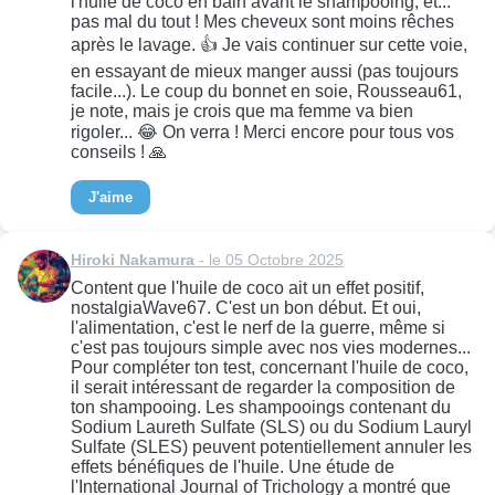
l'huile de coco en bain avant le shampooing, et...
pas mal du tout ! Mes cheveux sont moins rêches
après le lavage. 👍 Je vais continuer sur cette voie,
en essayant de mieux manger aussi (pas toujours
facile...). Le coup du bonnet en soie, Rousseau61,
je note, mais je crois que ma femme va bien
rigoler... 😂 On verra ! Merci encore pour tous vos
conseils ! 🙏
J'aime
Hiroki Nakamura
- le 05 Octobre 2025
Content que l'huile de coco ait un effet positif,
nostalgiaWave67. C'est un bon début. Et oui,
l'alimentation, c'est le nerf de la guerre, même si
c'est pas toujours simple avec nos vies modernes...
Pour compléter ton test, concernant l'huile de coco,
il serait intéressant de regarder la composition de
ton shampooing. Les shampooings contenant du
Sodium Laureth Sulfate (SLS) ou du Sodium Lauryl
Sulfate (SLES) peuvent potentiellement annuler les
effets bénéfiques de l'huile. Une étude de
l'International Journal of Trichology a montré que