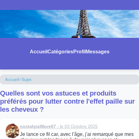
Accueil
Catégories
Profil
Messages
Accueil
>
Sujet
Quelles sont vos astuces et produits
préférés pour lutter contre l'effet paille sur
les cheveux ?
nostalgiaWave67
- le 03 Octobre 2025
Je lance ce fil car, avec l'âge, j'ai remarqué que mes