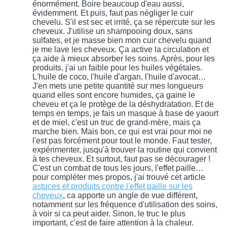
énormément. Boire beaucoup d'eau aussi,
évidemment. Et puis, faut pas négliger le cuir
chevelu. S'il est sec et irrité, ça se répercute sur les
cheveux. J'utilise un shampooing doux, sans
sulfates, et je masse bien mon cuir chevelu quand
je me lave les cheveux. Ça active la circulation et
ça aide à mieux absorber les soins. Après, pour les
produits, j'ai un faible pour les huiles végétales.
L'huile de coco, l'huile d'argan, l'huile d'avocat…
J'en mets une petite quantité sur mes longueurs
quand elles sont encore humides, ça gaine le
cheveu et ça le protège de la déshydratation. Et de
temps en temps, je fais un masque à base de yaourt
et de miel, c'est un truc de grand-mère, mais ça
marche bien. Mais bon, ce qui est vrai pour moi ne
l'est pas forcément pour tout le monde. Faut tester,
expérimenter, jusqu'à trouver la routine qui convient
à tes cheveux. Et surtout, faut pas se décourager !
C'est un combat de tous les jours, l'effet paille…
pour compléter mes propos, j'ai trouvé cet article
astuces et produits contre l'effet paille sur les
cheveux
, ca apporte un angle de vue différent,
notamment sur les fréquence d'utilisation des soins,
à voir si ca peut aider. Sinon, le truc le plus
important, c'est de faire attention à la chaleur.