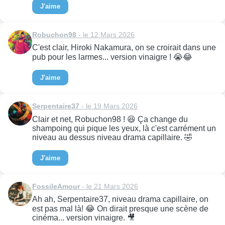
J'aime
Robuchon98
- le 12 Mars 2026
C'est clair, Hiroki Nakamura, on se croirait dans une
pub pour les larmes... version vinaigre ! 😭😂
J'aime
Serpentaire37
- le 19 Mars 2026
Clair et net, Robuchon98 ! 😆 Ça change du
shampoing qui pique les yeux, là c'est carrément un
niveau au dessus niveau drama capillaire. 🤣
J'aime
FossileAmour
- le 21 Mars 2026
Ah ah, Serpentaire37, niveau drama capillaire, on
est pas mal là! 😂 On dirait presque une scène de
cinéma... version vinaigre. 🎥