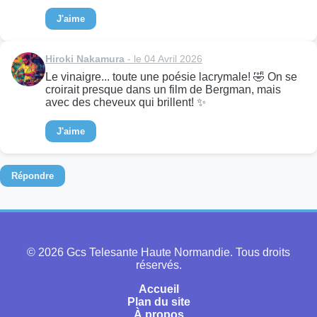
J'aime
Hiroki Nakamura
- le 04 Avril 2026
Le vinaigre... toute une poésie lacrymale! 🤣 On se
croirait presque dans un film de Bergman, mais
avec des cheveux qui brillent! ✨
J'aime
Répondre
© 2026 Gcs Telesante Haute Normandie. Tous droits
réservés.
Accueil
Plan du site
À propos