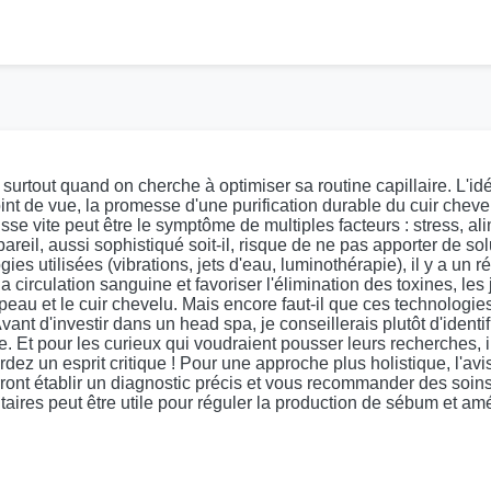
rtout quand on cherche à optimiser sa routine capillaire. L'idé
 point de vue, la promesse d'une purification durable du cuir ch
sse vite peut être le symptôme de multiples facteurs : stress, ali
reil, aussi sophistiqué soit-il, risque de ne pas apporter de s
s utilisées (vibrations, jets d'eau, luminothérapie), il y a un ré
circulation sanguine et favoriser l'élimination des toxines, les 
peau et le cuir chevelu. Mais encore faut-il que ces technologie
t d'investir dans un head spa, je conseillerais plutôt d'identif
e. Et pour les curieux qui voudraient pousser leurs recherches, i
ardez un esprit critique ! Pour une approche plus holistique, l'a
ourront établir un diagnostic précis et vous recommander des soi
aires peut être utile pour réguler la production de sébum et amél