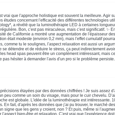
t vrai que l'approche holistique est souvent la meilleure. Agir 
s études concernant l'efficacité des différentes technologies u
logy*, a révélé que la luminothérapie LED à certaines longueur
régulière. Bon, c'est pas miraculeux, mais c'est significatif. ✨
sité de Californie a montré une augmentation de l'épaisseur des
était modeste (environ 0,2 mm), mais l'effet cumulatif pourrait 
rès, comme tu le soulignes, l'aspect relaxation est aussi un arg
 se détendre et de réduire le stress, ça peut indirectement avo
e les head spas peuvent être un complément intéressant, mais ce
ne pas hésiter à demander l'avis d'un pro si le problème persiste. 
cisions étayées par des données chiffrées ! Je suis assez d'acco
n peu comme un soin du visage, mais pour le cuir chevelu. D'ai
che est globale. L'idée de la luminothérapie est intéressante. 10
ns. En fait, d'après les données que j'ai pu trouver, le marché 
n signe que les gens y croient, non ? Et puis, même si l'augm
 l'aspect bien-être et relaxation. C'est vrai que l'expérience doi