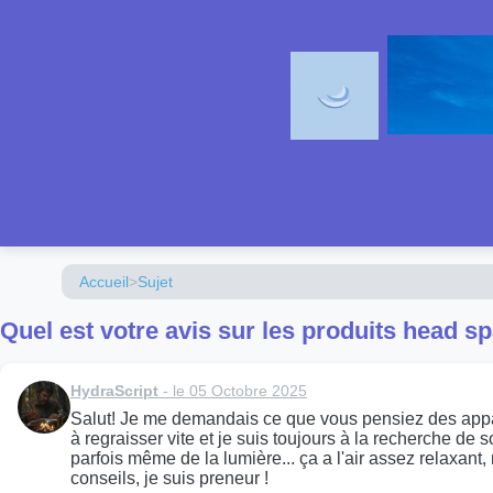
Accueil
>
Sujet
Quel est votre avis sur les produits head sp
HydraScript
- le 05 Octobre 2025
Salut! Je me demandais ce que vous pensiez des apparei
à regraisser vite et je suis toujours à la recherche de
parfois même de la lumière... ça a l'air assez relaxant
conseils, je suis preneur !