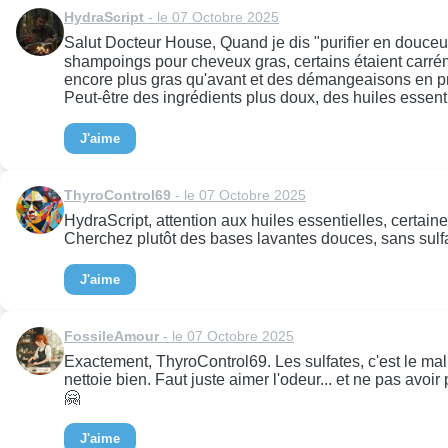
HydraScript
- le 07 Octobre 2025
Salut Docteur House, Quand je dis "purifier en douceur
shampoings pour cheveux gras, certains étaient carrémen
encore plus gras qu'avant et des démangeaisons en pri
Peut-être des ingrédients plus doux, des huiles essenti
J'aime
ThyroControl69
- le 07 Octobre 2025
HydraScript, attention aux huiles essentielles, certaine
Cherchez plutôt des bases lavantes douces, sans sulf
J'aime
FossileAmour
- le 07 Octobre 2025
Exactement, ThyroControl69. Les sulfates, c'est le mal
nettoie bien. Faut juste aimer l'odeur... et ne pas av
🤗
J'aime