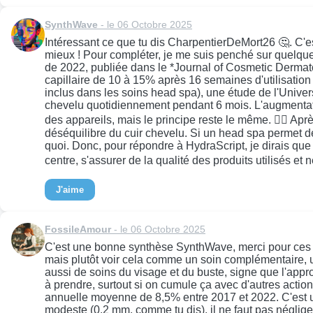
SynthWave
- le 06 Octobre 2025
Intéressant ce que tu dis CharpentierDeMort26 🤔. C'es
mieux ! Pour compléter, je me suis penché sur quelque
de 2022, publiée dans le *Journal of Cosmetic Dermato
capillaire de 10 à 15% après 16 semaines d'utilisation 
inclus dans les soins head spa), une étude de l'Univer
chevelu quotidiennement pendant 6 mois. L'augmentation 
des appareils, mais le principe reste le même. 💆‍♂️ Ap
déséquilibre du cuir chevelu. Si un head spa permet de
quoi. Donc, pour répondre à HydraScript, je dirais qu
centre, s'assurer de la qualité des produits utilisés et 
J'aime
FossileAmour
- le 06 Octobre 2025
C'est une bonne synthèse SynthWave, merci pour ces pré
mais plutôt voir cela comme un soin complémentaire, u
aussi de soins du visage et du buste, signe que l'appro
à prendre, surtout si on cumule ça avec d'autres actio
annuelle moyenne de 8,5% entre 2017 et 2022. C'est u
modeste (0,2 mm, comme tu dis), il ne faut pas négliger