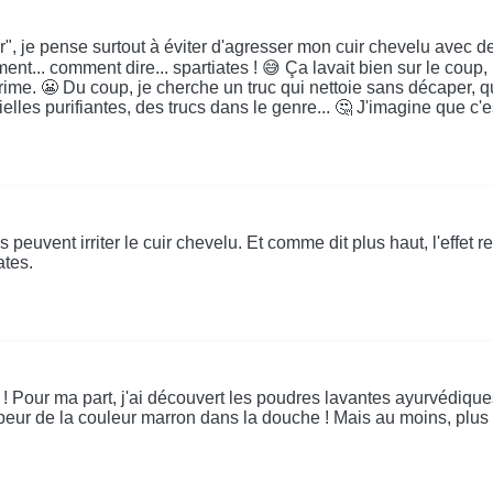
", je pense surtout à éviter d'agresser mon cuir chevelu avec de
t... comment dire... spartiates ! 😅 Ça lavait bien sur le coup, 
me. 😬 Du coup, je cherche un truc qui nettoie sans décaper, qu
elles purifiantes, des trucs dans le genre... 🤔 J'imagine que c'e
s peuvent irriter le cuir chevelu. Et comme dit plus haut, l'effe
ates.
 ! Pour ma part, j'ai découvert les poudres lavantes ayurvédique
oir peur de la couleur marron dans la douche ! Mais au moins, p