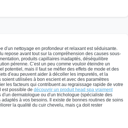
e d'un nettoyage en profondeur et relaxant est séduisante.
evelu repose avant tout sur la compréhension des causes sous-
mentation, produits capillaires inadaptés, déséquilibre
olution pérenne. C'est un peu comme vouloir éteindre un
el potentiel, mais il faut se méfier des effets de mode et des
jets d'eau peuvent aider à décoller les impuretés, et la
s soient utilisées à bon escient et avec des paramètres
ier les facteurs qui contribuent au regraissage rapide de votre
l est possible de
découvrir un produit head spa vraiment
vis d'un dermatologue ou d'un trichologue (spécialiste des
ns adaptés à vos besoins. Il existe de bonnes routines de soins
iorer la qualité du cuir chevelu, mais ça doit rester