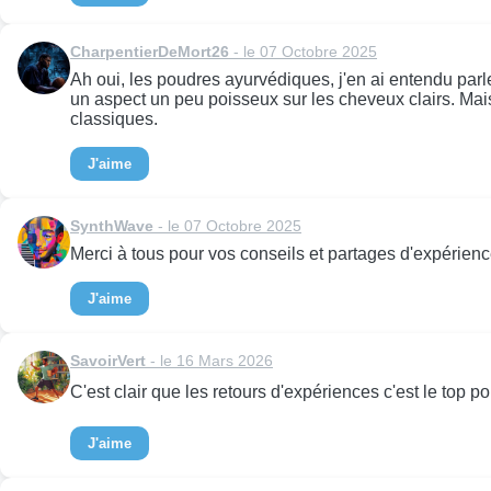
CharpentierDeMort26
- le 07 Octobre 2025
Ah oui, les poudres ayurvédiques, j'en ai entendu parler 
un aspect un peu poisseux sur les cheveux clairs. Mais
classiques.
J'aime
SynthWave
- le 07 Octobre 2025
Merci à tous pour vos conseils et partages d'expériences
J'aime
SavoirVert
- le 16 Mars 2026
C'est clair que les retours d'expériences c'est le top po
J'aime