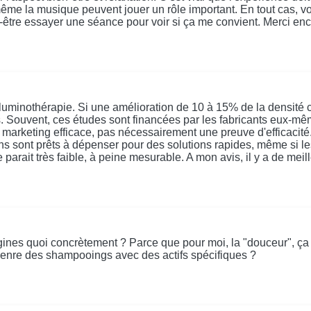
et même la musique peuvent jouer un rôle important. En tout cas,
-être essayer une séance pour voir si ça me convient. Merci enc
uminothérapie. Si une amélioration de 10 à 15% de la densité cap
els. Souvent, ces études sont financées par les fabricants eux-mê
t un marketing efficace, pas nécessairement une preuve d'effic
s sont prêts à dépenser pour des solutions rapides, même si les
t très faible, à peine mesurable. A mon avis, il y a de meilleu
agines quoi concrètement ? Parce que pour moi, la "douceur", ça 
, genre des shampooings avec des actifs spécifiques ?