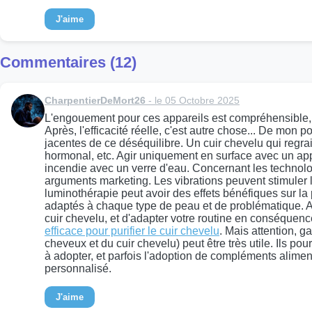
J'aime
Commentaires (12)
CharpentierDeMort26
- le 05 Octobre 2025
L'engouement pour ces appareils est compréhensible, su
Après, l'efficacité réelle, c'est autre chose... De mon
jacentes de ce déséquilibre. Un cuir chevelu qui regrai
hormonal, etc. Agir uniquement en surface avec un appa
incendie avec un verre d'eau. Concernant les technologie
arguments marketing. Les vibrations peuvent stimuler la 
luminothérapie peut avoir des effets bénéfiques sur la 
adaptés à chaque type de peau et de problématique. Avan
cuir chevelu, et d'adapter votre routine en conséquenc
efficace pour purifier le cuir chevelu
. Mais attention, g
cheveux et du cuir chevelu) peut être très utile. Ils p
à adopter, et parfois l'adoption de compléments aliment
personnalisé.
J'aime