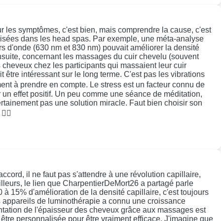
sur les symptômes, c'est bien, mais comprendre la cause, c'est
tilisées dans les head spas. Par exemple, une méta-analyse
s d'onde (630 nm et 830 nm) pouvait améliorer la densité
 Ensuite, concernant les massages du cuir chevelu (souvent
 cheveux chez les participants qui massaient leur cuir
être intéressant sur le long terme. C'est pas les vibrations
ument à prendre en compte. Le stress est un facteur connu de
ir un effet positif. Un peu comme une séance de méditation,
rtainement pas une solution miracle. Faut bien choisir son
‍⚕️
rd, il ne faut pas s'attendre à une révolution capillaire,
lleurs, le lien que CharpentierDeMort26 a partagé parle
 à 15% d'amélioration de la densité capillaire, c'est toujours
des appareils de luminothérapie a connu une croissance
entation de l'épaisseur des cheveux grâce aux massages est
t être personnalisée pour être vraiment efficace. J'imagine que