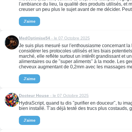
l'ambiance du lieu, la qualité des produits utilisés, 
creuser un peu plus le sujet avant de me décider. Peut
J'aime
MedOptimise54
- le 07 Octobre 2025
Je suis plus mesuré sur l'enthousiasme concernant la l
considérer les protocoles utilisés et les biais potenti
marché, elle reflète surtout un intérêt grandissant e
alimentaires ou de "super aliments" à la mode. Les gen
cheveux augmentant de 0,2mm avec les massages me parai
J'aime
Docteur House
- le 07 Octobre 2025
HydraScript, quand tu dis "purifier en douceur", tu im
bien installé. T'as déjà testé des trucs plus costauds
J'aime