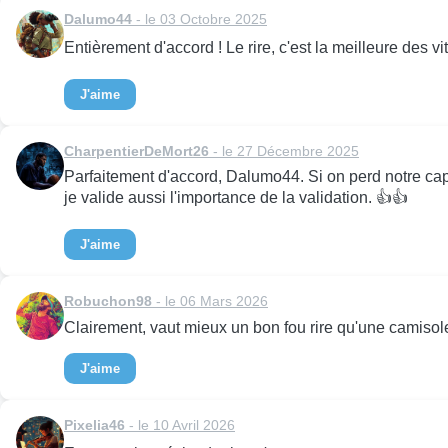
Dalumo44
- le 03 Octobre 2025
Entièrement d'accord ! Le rire, c'est la meilleure des v
J'aime
CharpentierDeMort26
- le 27 Décembre 2025
Parfaitement d'accord, Dalumo44. Si on perd notre capac
je valide aussi l'importance de la validation. 👍👍
J'aime
Robuchon98
- le 06 Mars 2026
Clairement, vaut mieux un bon fou rire qu'une camisole 
J'aime
Pixelia46
- le 10 Avril 2026