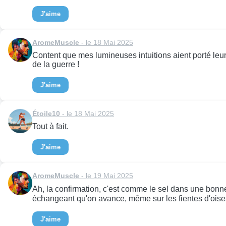
J'aime
AromeMuscle
- le 18 Mai 2025
Content que mes lumineuses intuitions aient porté leurs f
de la guerre !
J'aime
Étoile10
- le 18 Mai 2025
Tout à fait.
J'aime
AromeMuscle
- le 19 Mai 2025
Ah, la confirmation, c'est comme le sel dans une bonne
échangeant qu'on avance, même sur les fientes d'oise
J'aime