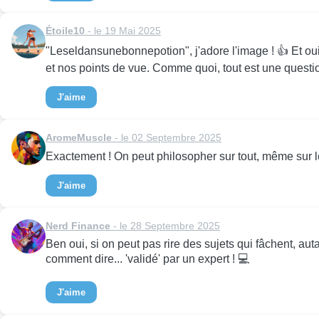
Étoile10
- le 19 Mai 2025
"Leseldansunebonnepotion", j'adore l'image ! 👍 Et ou
et nos points de vue. Comme quoi, tout est une questio
J'aime
AromeMuscle
- le 02 Septembre 2025
Exactement ! On peut philosopher sur tout, même sur les 
J'aime
Nerd Finance
- le 28 Septembre 2025
Ben oui, si on peut pas rire des sujets qui fâchent, autan
comment dire... 'validé' par un expert ! 💻
J'aime