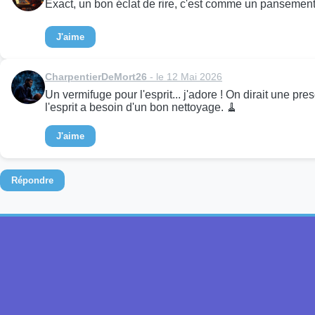
Exact, un bon éclat de rire, c'est comme un pansement s
J'aime
CharpentierDeMort26
- le 12 Mai 2026
Un vermifuge pour l'esprit... j'adore ! On dirait une 
l'esprit a besoin d'un bon nettoyage. 🧹
J'aime
Répondre