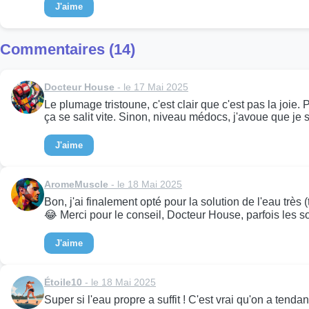
J'aime
Commentaires (14)
Docteur House
- le 17 Mai 2025
Le plumage tristoune, c'est clair que c'est pas la joie
ça se salit vite. Sinon, niveau médocs, j'avoue que je 
J'aime
AromeMuscle
- le 18 Mai 2025
Bon, j'ai finalement opté pour la solution de l'eau très 
😂 Merci pour le conseil, Docteur House, parfois les so
J'aime
Étoile10
- le 18 Mai 2025
Super si l'eau propre a suffit ! C'est vrai qu'on a tend