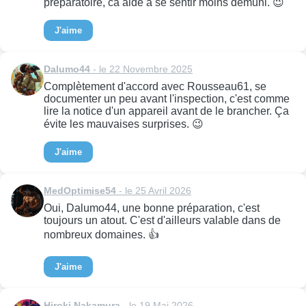
préparatoire, ca aide à se sentir moins démuni. 😉
J'aime
Dalumo44
- le 22 Novembre 2025
Complètement d'accord avec Rousseau61, se
documenter un peu avant l'inspection, c'est comme
lire la notice d'un appareil avant de le brancher. Ça
évite les mauvaises surprises. 😉
J'aime
MedOptimise54
- le 25 Avril 2026
Oui, Dalumo44, une bonne préparation, c'est
toujours un atout. C'est d'ailleurs valable dans de
nombreux domaines. 👍
J'aime
Hiroki Nakamura
- le 19 Mai 2026