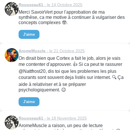
Rousseau61
- le 14 Octobre 2025
Merci SavoirVert pour l'approbation de ma
synthèse, ca me motive à continuer à vulgariser des
concepts complexes 🤓.
J'aime
AromeMuscle
- le 21 Octobre 2025
On dirait bien que Cortex a fait le job, alors je vais
me contenter d'approuver. 👍 Si ca peut te rassurer
@Nattfrost20, dis toi que les problemes les plus
courants sont souvent deja listés sur internet. 🔍 Ça
aide à relativiser et à se préparer
psychologiquement. 😉
J'aime
Rousseau61
- le 18 Novembre 2025
AromeMuscle a raison, un peu de lecture