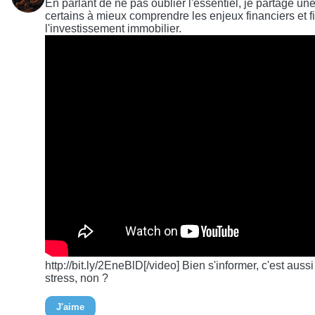
En parlant de ne pas oublier l'essentiel, je partage une
certains à mieux comprendre les enjeux financiers et f
l'investissement immobilier.
http://bit.ly/2EneBlD[/video] Bien s'informer, c'est aus
stress, non ?
J'aime