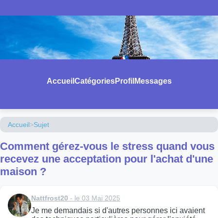
Accueil
Catégories
Profil
Messages
Accueil
>
Sujet
Comment gérez-vous le stress quand vous
recevez une acceptation pour l'achat d'une
maison ?
Nattfrost20
- le 03 Mai 2025
Je me demandais si d'autres personnes ici avaient